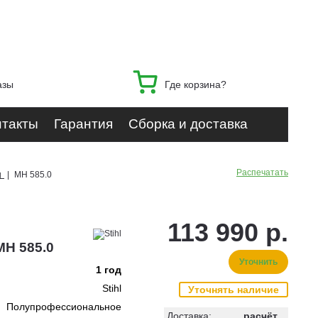
азы
Где корзина?
нтакты
Гарантия
Сборка и доставка
Распечатать
g
|
MH 585.0
113 990 р.
MH 585.0
Уточнить
1 год
Stihl
Уточнять наличие
Полупрофессиональное
Доставка:
расчёт...