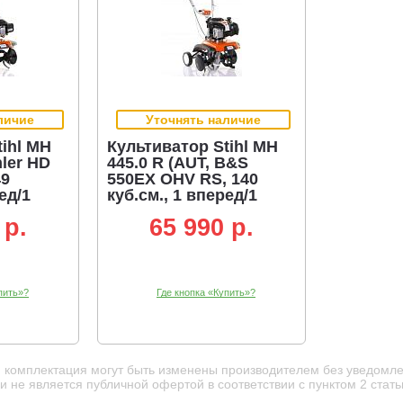
очные колёса с задним расположением. Благодаря отличной баланс
и на плечи и поясницу. Центр тяжести ложится над осью. Складной 
ровку. Разборный для перевозки. Руль легко снимается, что позвол
гковом автомобиле.
 Stihl имеется разборный комплект для вспашки, с помощью котор
 диски дополнительно защищают растения при вспашке.
личие
Уточнять наличие
ы можно определять глубину пропашки и скорость прохода.
ihl MH
Культиватор Stihl MH
hler HD
445.0 R (AUT, B&S
49
550EX OHV RS, 140
ед/1
куб.см., 1 вперед/1
ез.
Уменьшение ширины захвата улучшает процесс обработки.
1 кг.)
назад, 46 см., 37 кг.)
 p.
65 990 p.
лнительный комплект грузов.
Они устанавливаются вместо защи
боте.
овите рукоятку в самое высокое положение.
Это обеспечит макс
пить»?
Где кнопка «Купить»?
и комплектация могут быть изменены производителем без уведомле
 не является публичной офертой в соответствии с пунктом 2 стать