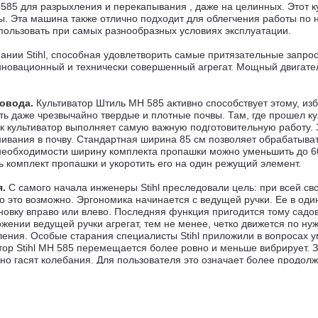
H 585 для разрыхления и перекапывания , даже на целинных. Этот к
вы. Эта машина также отлично подходит для облегчения работы по
пользовать при самых разнообразных условиях эксплуатации.
ании Stihl, способная удовлетворить самые притязательные запрос
новационный и технически совершенный агрегат. Мощный двигате
довода.
Культиватор Штиль MH 585 активно способствует этому, изб
ь даже чрезвычайно твердые и плотные почвы. Там, где прошел кул
к культиватор выполняет самую важную подготовительную работу. 
ивания в почву. Стандартная ширина 85 см позволяет обрабатыват
необходимости ширину комплекта пропашки можно уменьшить до 60
ть комплект пропашки и укоротить его на один режущий элемент.
я.
С самого начала инженеры Stihl преследовали цель: при всей с
о это возможно. Эргономика начинается с ведущей ручки. Ее в од
новку вправо или влево. Последняя функция пригодится тому садов
жении ведущей ручки агрегат, тем не менее, четко движется по н
вления. Особые старания специалисты Stihl приложили в вопросах
атор Stihl MH 585 перемещается более ровно и меньше вибрирует
о гасят колебания. Для пользователя это означает более продолж
ния являются следствием тщательно сбалансированного расп
чет дополнительной передачи заднего хода. Для бесперебойной эк
. Мощный двигатель Kohler Courtage HD675 с технологией OHV га