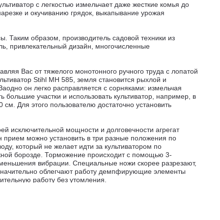
ультиватор с легкостью измельчает даже жесткие комья до
 нарезке и окучиванию грядок, выкапывание урожая
ы. Таким образом, производитель садовой техники из
ль, привлекательный дизайн, многочисленные
авляя Вас от тяжелого монотонного ручного труда с лопатой
ьтиватор Stihl MH 585, земля становится рыхлой и
Заодно он легко расправляется с сорняками: измельчая
ь большие участки и использовать культиватор, например, в
 см. Для этого пользователю достаточно установить
воей исключительной мощности и долговечности агрегат
ин прием можно установить в три разные положения по
оду, который не желает идти за культиватором по
ужной борозде. Торможение происходит с помощью 3-
 уменьшения вибрации. Специальные ножи скорее разрезают,
. Значительно облегчают работу демпфирующие элементы
ительную работу без утомления.
ределения веса.
Этому способствует и низкое
сплуатации в сложных условиях агрегат оснащен топливным
рантирует культиватору эффективную работу с высокой