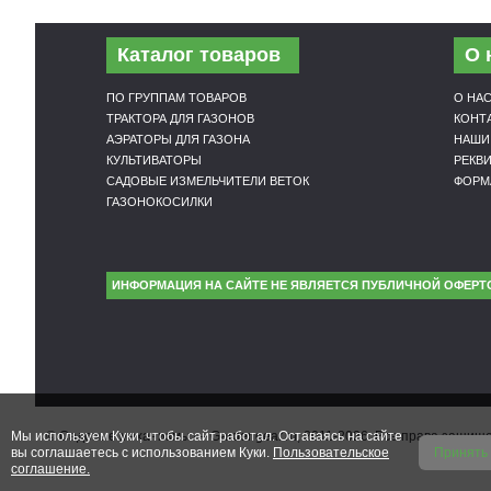
Каталог товаров
О 
ПО ГРУППАМ ТОВАРОВ
О НА
ТРАКТОРА ДЛЯ ГАЗОНОВ
КОНТ
АЭРАТОРЫ ДЛЯ ГАЗОНА
НАШИ
КУЛЬТИВАТОРЫ
РЕКВ
САДОВЫЕ ИЗМЕЛЬЧИТЕЛИ ВЕТОК
ФОРМ
ГАЗОНОКОСИЛКИ
ИНФОРМАЦИЯ НА САЙТЕ НЕ ЯВЛЯЕТСЯ ПУБЛИЧНОЙ ОФЕРТ
Мы используем Куки, чтобы сайт работал. Оставаясь на сайте
© Садовые механизмы — Gardengear.ru, 2011-2026. Все права защи
вы соглашаетесь с использованием Куки.
Пользовательское
Принять
соглашение.