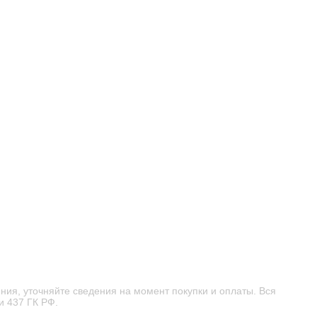
ировке на мотоблоке Stihl достаточно надавить на
руль. Руль можно сложить на культиватор, что уменьшает
яет отделить его от двигателя с редуктором. Культиватор в
ого можно уменьшать рабочую ширину и, соответственно,
тных крыльев, при этом вес равномерно распределяется.
имальную устойчивость.
ния, уточняйте сведения на момент покупки и оплаты. Вся
и 437 ГК РФ.