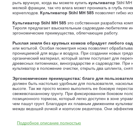
рыть вручную, когда вы можете купить
культиватор
Stihl M
мелкой фракции, так что влага может проникать в глубь поч
корнеплодов.
Культиватор
Stihl MH 585
позволяет гибко ис
Культиватор
Stihl MH 585
это собственная разработка комп
Тироля предлагает взыскательным садоводам-любителям ин
эргономические преимущества, облегчающие работу.
Рыхлая земля без крупных комков обрадует любого са
или мотыгой. Особая геометрия ножа позволяет обрабатыват
проницаемой для воды и воздуха. При создании новых грядо
органический материал, который затем поступает для перегн
древесных питомниках, виноградарстве и садоводстве. При 
культиватор в положение очистки, открыть два шплинта, сня
Эргономические преимущества: благо для пользовател
должен быть настолько удобным для пользователя, наскольк
высоте. Так же просто можно выполнять ее боковую переста
свежевспаханному грунту. При фиксированном боковом поло
позиционного тормоза, который легко доступен в зоне упра
чем пашут грунт. Благодаря их плавным движениям культив
между ведущей ручкой и корпусом редуктора. Они эффективн
Хорошее ощущение тяги и маневрирование без напряже
Подробное описание полностью
расположение центра тяжести. Комфорт увеличивается за с
фильтром и воздушным фильтром с фильтром грубой очистки