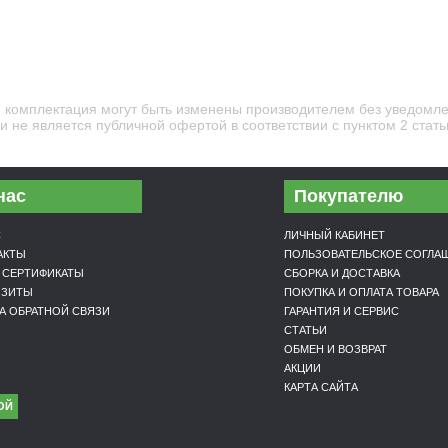
и комплектация могут быть изменены производителем без уведомле
 не является публичной офертой в соответствии с пунктом 2 стать
нас
Покупателю
С
ЛИЧНЫЙ КАБИНЕТ
АКТЫ
ПОЛЬЗОВАТЕЛЬСКОЕ СОГЛА
 CЕРТИФИКАТЫ
СБОРКА И ДОСТАВКА
ИЗИТЫ
ПОКУПКА И ОПЛАТА ТОВАРА
А ОБРАТНОЙ СВЯЗИ
ГАРАНТИЯ И СЕРВИС
СТАТЬИ
ОБМЕН И ВОЗВРАТ
АКЦИИ
КАРТА САЙТА
ОЙ