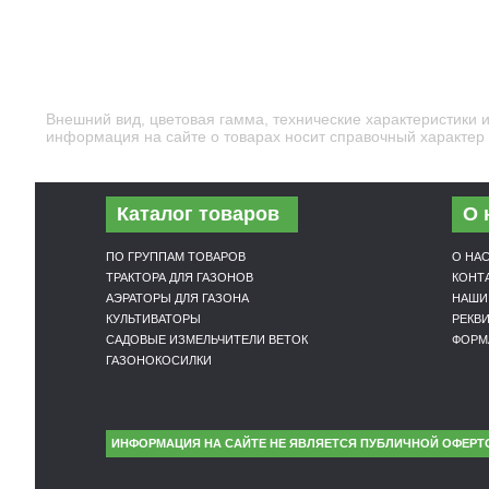
Внешний вид, цветовая гамма, технические характеристики 
информация на сайте о товарах носит справочный характер и
Каталог товаров
О 
ПО ГРУППАМ ТОВАРОВ
О НА
ТРАКТОРА ДЛЯ ГАЗОНОВ
КОНТ
АЭРАТОРЫ ДЛЯ ГАЗОНА
НАШИ
КУЛЬТИВАТОРЫ
РЕКВ
САДОВЫЕ ИЗМЕЛЬЧИТЕЛИ ВЕТОК
ФОРМ
ГАЗОНОКОСИЛКИ
ИНФОРМАЦИЯ НА САЙТЕ НЕ ЯВЛЯЕТСЯ ПУБЛИЧНОЙ ОФЕРТ