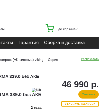
азы
Где корзина?
нтакты
Гарантия
Сборка и доставка
Распечатать
ompact (AK-система) viking
Серия
|
RMA 339.0 без АКБ
46 990 р.
RMA 339.0 без АКБ
Уточнить
Уточнять наличие
2 года