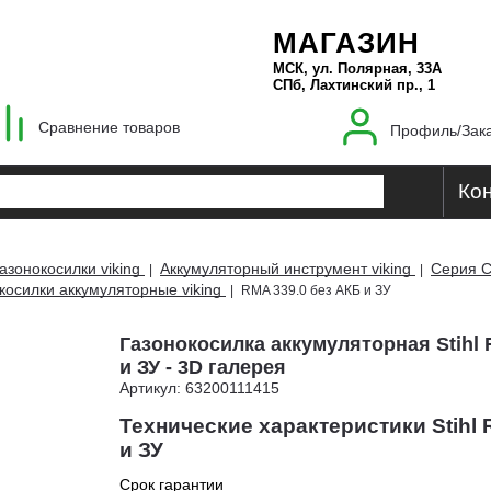
МАГАЗИН
МСК, ул. Полярная, 33А
СПб, Лахтинский пр., 1
Сравнение товаров
Профиль/Зак
Ко
азонокосилки viking
Аккумуляторный инструмент viking
Серия C
|
|
косилки аккумуляторные viking
|
RMA 339.0 без АКБ и ЗУ
Газонокосилка аккумуляторная Stihl 
и ЗУ - 3D галерея
Артикул: 63200111415
Технические характеристики Stihl 
и ЗУ
Срок гарантии