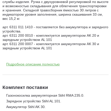
службы изделия. Ручка с двухуровневой регулировкой по высоте
и возможностью складывания для облегчения транспортировки
и хранения. Складной травосборник ёмкостью 30 литров с
индикатором уровня заполнения, ширина скашивания 33 см,
вес 15,2 кг.
арт. 6311 011 1410 - поставляется без аккумулятора и зарядного
устройства.
арт. 6311 200 0010 - комплектуется аккумулятором AK 20 и
зарядным устройством AL 101
арт. 6311 200 0007 - комплектуется аккумулятором AK 30 и
зарядным устройством AL 101
Газонокосилка аккумуляторная Stihl RMA 235.0
моментально
готова к работе нажатием одной кнопки. Основу косилки
Подробное описание полностью
составляет двигатель, который абсолютно экологичен и не
требует дополнительного обслуживания, прост в эксплуатации и
имеет пониженный уровень вибраций и шума. Благодаря
питанию от 36V аккумулятора газонокосилка обеспечивает
долгую автономную работу. Одного заряда аккумулятора хватит
на 300 м2 площади. Время зарядки аккумулятора до 100%
Комплект поставки
составляет 150 мин. В комплект поставки не входит
аккумуляторная батарея и зарядное устройство AL 101.
Газонокосилка аккумуляторная Stihl RMA 235.0.
Зарядное устройство Stihl AL 101.
Полимерная дека косилки Stihl RMA 235.0 оснащенная ножом с
Аккумулятор Stihl AK 30.
закрылками способна производить за один проход кошение