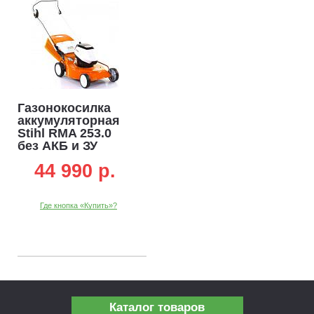
Газонокосилка
аккумуляторная
Stihl RMA 253.0
без АКБ и ЗУ
(AUT, 36В Pro, 51
44 990 p.
см.,
несамоходная,
сталь,
Где кнопка «Купить»?
травосборник 55
л., 22,5 кг.)
Каталог товаров