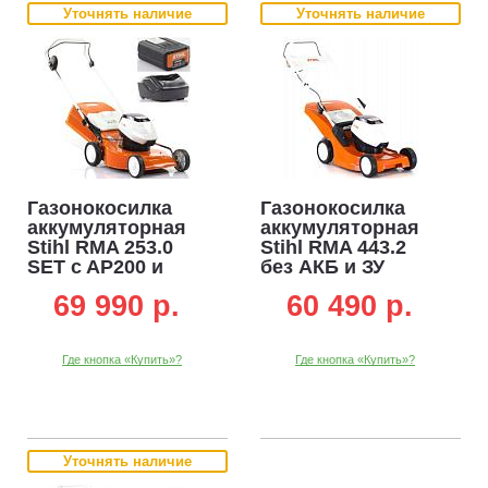
Уточнять наличие
Уточнять наличие
Газонокосилка
Газонокосилка
аккумуляторная
аккумуляторная
Stihl RMA 253.0
Stihl RMA 443.2
SET c AP200 и
без АКБ и ЗУ
AL101 (AUT, 36В
(AUT, 36В Pro, 41
69 990 p.
60 490 p.
Pro, 51 см.,
см.,
несамоходная,
несамоходная,
сталь,
травосборник 55
Где кнопка «Купить»?
Где кнопка «Купить»?
травосборник 55
л., пластик, 20,4
л., 22,5 кг.)
кг.)
Уточнять наличие